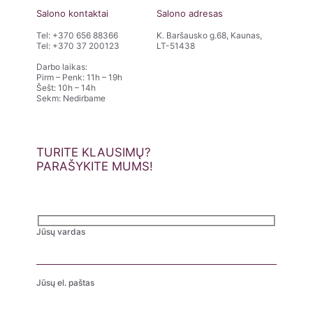
Salono kontaktai
Salono adresas
Tel:
+370 656 88366
K. Baršausko g.68, Kaunas,
Tel:
+370 37 200123
LT-51438
Darbo laikas:
Pirm – Penk: 11h – 19h
Šešt: 10h – 14h
Sekm: Nedirbame
TURITE KLAUSIMŲ?
PARAŠYKITE MUMS!
Jūsų vardas
Jūsų el. paštas